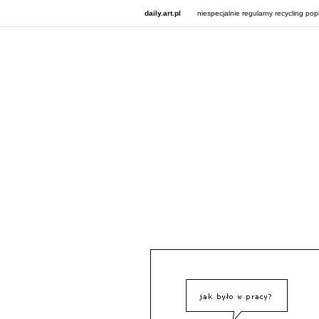
daily.art.pl
niespecjalnie regularny recycling pop